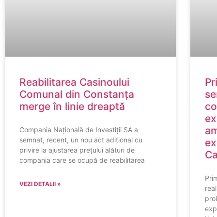
Reabilitarea Casinoului
Pr
Comunal din Constanța
se
merge în linie dreaptă
co
ex
am
Compania Națională de Investiții SA a
semnat, recent, un nou act adițional cu
ex
privire la ajustarea prețului alături de
Ca
compania care se ocupă de reabilitarea
Pri
VEZI DETALII »
real
pro
exp