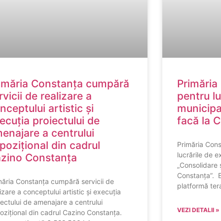
imăria Constanța cumpără
Primăria 
rvicii de realizare a
pentru lu
nceptului artistic și
municipal
ecuția proiectului de
facă la 
enajare a centrului
pozițional din cadrul
Primăria Const
lucrările de e
zino Constanța
„Consolidare 
Constanța”. E
măria Constanța cumpără servicii de
platformă ter
izare a conceptului artistic și execuția
iectului de amenajare a centrului
VEZI DETALII »
ozițional din cadrul Cazino Constanța.