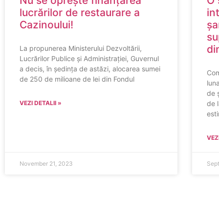
Nu se oprește finanțarea
O 
lucrărilor de restaurare a
in
Cazinoului!
șa
su
di
La propunerea Ministerului Dezvoltării,
Lucrărilor Publice și Administrației, Guvernul
a decis, în ședința de astăzi, alocarea sumei
Com
de 250 de milioane de lei din Fondul
lun
de 
VEZI DETALII »
de 
est
VEZI
November 21, 2023
Sep