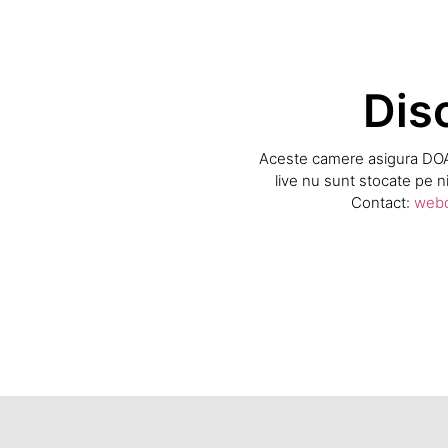
Dis
Aceste camere asigura DOAR 
live nu sunt stocate pe ni
Contact:
webc