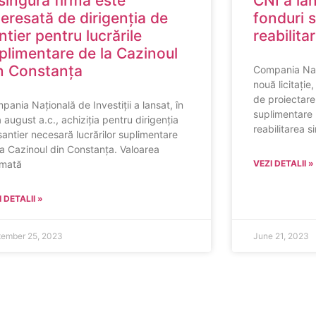
singură firmă este
CNI a lan
teresată de dirigenția de
fonduri 
ntier pentru lucrările
reabilita
plimentare de la Cazinoul
n Constanța
Compania Nați
nouă licitație
de proiectare 
pania Națională de Investiții a lansat, în
suplimentare 
a august a.c., achiziția pentru dirigenția
reabilitarea s
șantier necesară lucrărilor suplimentare
la Cazinoul din Constanța. Valoarea
imată
VEZI DETALII »
 DETALII »
tember 25, 2023
June 21, 2023