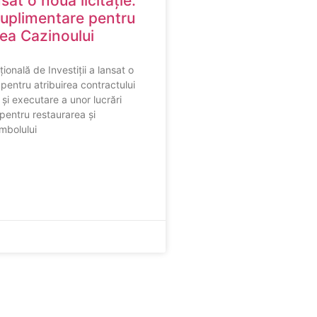
sat o nouă licitație:
suplimentare pentru
rea Cazinoului
onală de Investiții a lansat o
, pentru atribuirea contractului
și executare a unor lucrări
pentru restaurarea și
imbolului