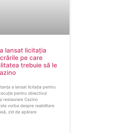
a lansat licitația
crările pe care
itatea trebuie să le
Cazino
anța a lansat licitația pentru
xecuție pentru obiectivul
și restaurare Cazino
ste vorba despre reabilitare
asă, zid de apărare